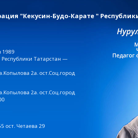
ация "Кекусин-Будо-Карате " Республики
 1989
 Республики Татарстан —
а.Копылова 2а. ост.Соц.город
а.Копылова 2а. ост.Соц.город
00
5 ост. Четаева 29