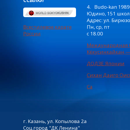
ССЫЛКИ
4. Budo-kan 1989
Юдино, 151 школ
Адрес: ул. Бирюз
Всестилевое карате
Пн, ср, пт
России
с 18.00
Международная 
Кёкусинкайкан —
ДОДЗЕ Японии
Сихан Даиго Оис
Са
г. Казань, ул. Копылова 2а
Соц.город "ДК Ленина"