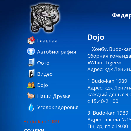
Федер
Dojo
Главная
Хонбу. Budo-kan
Автобиография
Сборная команда
«White Tigers»
Фото
Адрес: кдк Ленин
Видео
1 Budo-kan 1989
Dojo
Адрес: кдк Ленин
каждый день c 9,
Наши Друзья
с 15.40-21.00
Уголок здоровья
3. Budo-kan 1989
Адрес: школа №15
Budo-kan 1989
Пн, ср, пт с 19.00